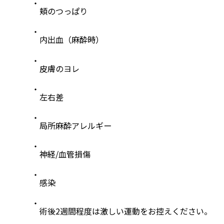
頬のつっぱり
内出血（麻酔時）
皮膚のヨレ
左右差
局所麻酔アレルギー
神経/血管損傷
感染
術後2週間程度は激しい運動をお控えください。