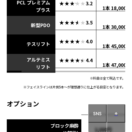
PCL プレミアム
★★★★★
★★★★★
3.2
1本 18,000円
プラス
★★★★★
★★★★★
3.5
新型PDO
1本 30,000円
★★★★★
★★★★★
4.0
テスリフト
1本 45,000円
アルテミス
★★★★★
★★★★★
4.4
1本 47,000円
リフト
※料金は全て税込です。
※フェイスラインは片側5本～が理想通りに仕上がる目安となります。
オプション
SNS
↑
ブロック麻酔
3,000円