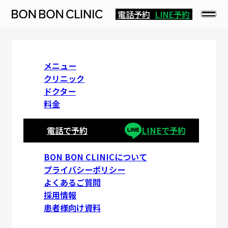
電話予約
LINE予約
THREAD LIFT
メニュー
クリニック
ドクター
糸リフト
料金
電話で予約
LINEで予約
目次
BON BON CLINICについて
プライバシーポリシー
よくあるご質問
糸リフトとは
採用情報
患者様向け資料
施術について