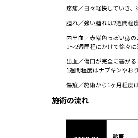
疼痛／日々軽快していき、
腫れ／強い腫れは2週間程
内出血／赤紫色っぽい痣の
1～2週間程にかけて徐々
出血／傷口が完全に塞がる
1週間程度はナプキンやお
傷痕／施術から1ヶ月程度
施術の流れ
診察