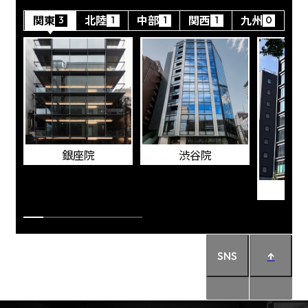
関東
北陸
中部
関西
九州
3
1
1
1
0
銀座院
渋谷院
横
SNS
↑