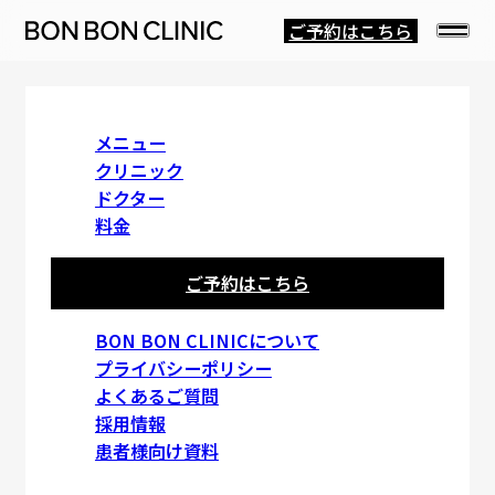
ご予約はこちら
About Us
メニュー
クリニック
ドクター
BON BON CLINICについて
料金
ご予約はこちら
BON BON CLINICについて
BON BON CLINICについて
プライバシーポリシー
よくあるご質問
BONBONCLINICは、美容外科・美容皮膚科を中心に、
採用情報
通いやすい価格と高品質な美容医療を両立した美容クリ
患者様向け資料
ニックです。