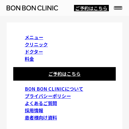
ご予約はこちら
SMILE LIFT
メニュー
クリニック
ドクター
口角挙上術
料金
ご予約はこちら
目次
BON BON CLINICについて
プライバシーポリシー
よくあるご質問
口角挙上術とは
採用情報
患者様向け資料
口角挙上術について